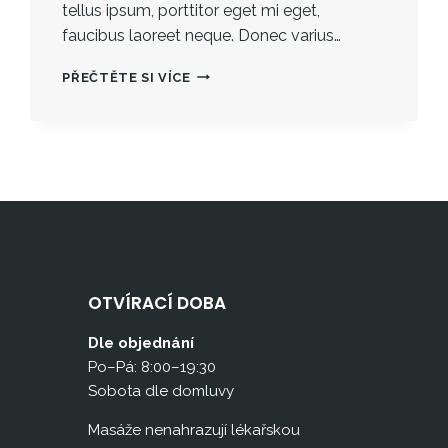
tellus ipsum, porttitor eget mi eget,
faucibus laoreet neque. Donec varius…
TOUGH
PŘEČTĚTE SI VÍCE
TIMES
DON’T
LAST.
TOUGH
PEOPLE
DO.
OTVÍRACÍ DOBA
Dle objednání
Po–Pá: 8:00–19:30
Sobota dle domluvy
Masáže nenahrazují lékařskou