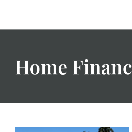
Přeskočit
na
obsah
Home Financ