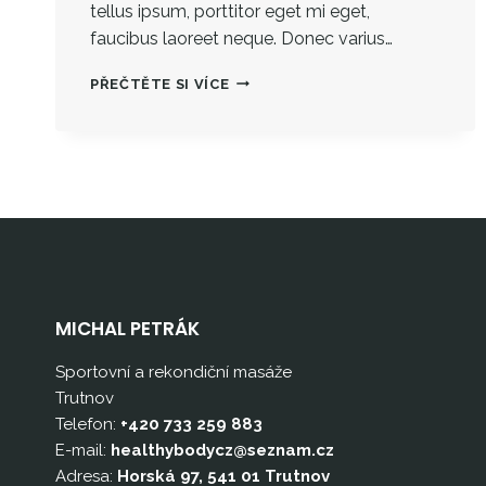
tellus ipsum, porttitor eget mi eget,
faucibus laoreet neque. Donec varius…
THE
PŘEČTĚTE SI VÍCE
BEST
INVESTMENT
ON
EARTH
IS
EARTH.
MICHAL PETRÁK
Sportovní a rekondiční masáže
Trutnov
Telefon:
+420 733 259 883
E-mail:
healthybodycz@seznam.cz
Adresa:
Horská 97, 541 01 Trutnov